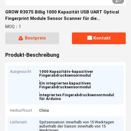
2
/
7
GROW R307S Billig 1000 Kapazität USB UART Optical
Fingerprint Module Sensor Scanner für die
Türzugangskontrolle
MOQ：1
Bestpreis
Kontakt
Produkt-Beschreibung
Ausgesucht
1000 Kapazitäts-kapazitiver
Fingerabdrucksensormodul
,
Ein integriertes kapazitives
Fingerabdrucksensormodul
,
Integriertes Fingerabdrucksensormodul
für Arduino
Herkunftsort
China
Lieferzeit
Spitzensaison: innerhalb von 15 Werktagen
außerhalb der Saison: innerhalb von 15
Werktagen