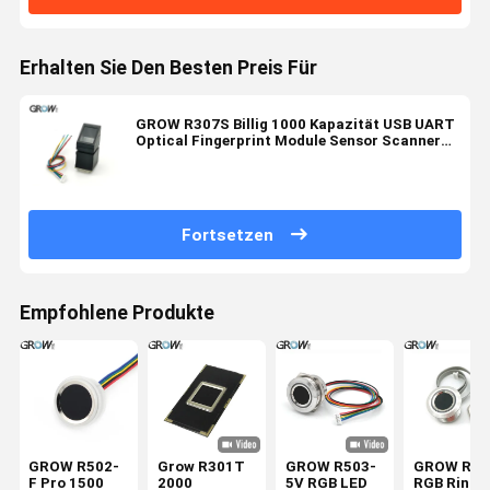
Erhalten Sie Den Besten Preis Für
GROW R307S Billig 1000 Kapazität USB UART
Optical Fingerprint Module Sensor Scanner
für die Türzugangskontrolle
Fortsetzen
Empfohlene Produkte
GROW R502-
Grow R301T
GROW R503-
GROW R50
F Pro 1500
2000
5V RGB LED
RGB Ring 